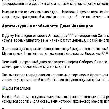
государственного собора и стала первым местом службы католич
Именно в это время и именно здесь Наполеон 1 вручал первые н
и инвалиды французской армии, их всего чуть более сотни челове
Архитектурные особенности Дома Инвалидов
К Дому Инвалидов от моста Александра 111 и набережной Сены 
начале восемнадцатого века, на ней растут деревья, и разбиты о
Эта эспланада открывает завораживающий вид на торжественный
Музея армии. Главный портал украшен барельефом Людовика Х1V.
Основной центральный двор расположен перед Собором Святого Л
симметрии с сочетанием круга и квадрата.
Она выступает вперёд своими колоннами с портиком и фронтоном,
является устремлённый в небо огромный купол с диаметром окол
На барабане самого купола имеются окна, расположенные в два р
находится роспись, для освещения которой архитектор Мансар исп