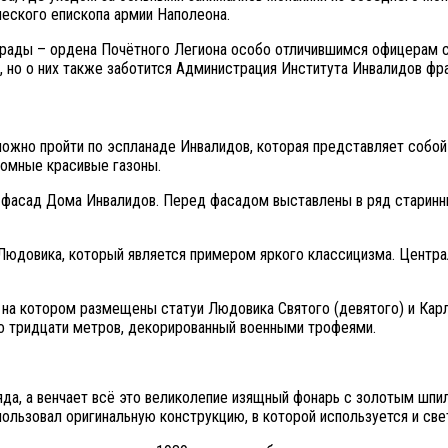
еского епископа армии Наполеона.
аграды – ордена Почётного Легиона особо отличившимся офицерам 
к, но о них также заботится Администрация Института Инвалидов фр
можно пройти по эспланаде Инвалидов, которая представляет собо
громные красивые газоны.
 фасад Дома Инвалидов. Перед фасадом выставлены в ряд старинн
юдовика, который является примером яркого классицизма. Центра
 на котором размещены статуи Людовика Святого (девятого) и Карл
о тридцати метров, декорированный военными трофеями.
яда, а венчает всё это великолепие изящный фонарь с золотым шпи
ользовал оригинальную конструкцию, в которой используется и све