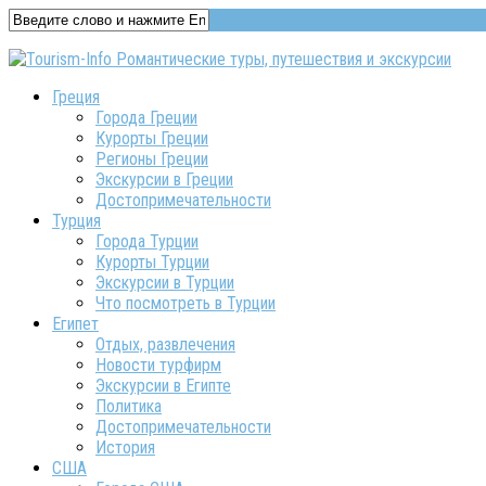
Греция
Города Греции
Курорты Греции
Регионы Греции
Экскурсии в Греции
Достопримечательности
Турция
Города Турции
Курорты Турции
Экскурсии в Турции
Что посмотреть в Турции
Египет
Отдых, развлечения
Новости турфирм
Экскурсии в Египте
Политика
Достопримечательности
История
США