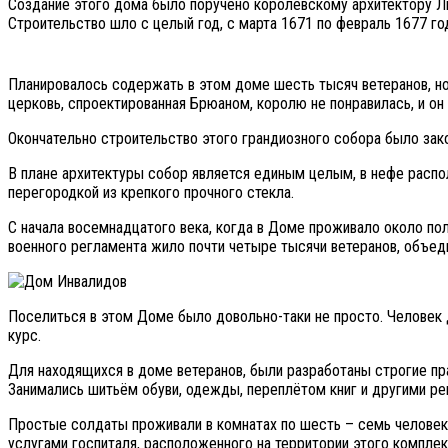
Создание этого дома было поручено королевскому архитектору Л
Строительство шло с целый год, с марта 1671 по февраль 1677 го
Планировалось содержать в этом доме шесть тысяч ветеранов, но
церковь, спроектированная Брюаном, королю не понравилась, и о
Окончательно строительство этого грандиозного собора было закон
В плане архитектуры собор является единым целым, в нефе распол
перегородкой из крепкого прочного стекла.
С начала восемнадцатого века, когда в Доме проживало около по
военного регламента жило почти четыре тысячи ветеранов, объе
Поселиться в этом Доме было довольно-таки не просто. Человек
курс.
Для находящихся в доме ветеранов, были разработаны строгие пра
Занимались шитьём обуви, одежды, переплётом книг и другими 
Простые солдаты проживали в комнатах по шесть – семь человек
услугами госпиталя, расположенного на территории этого компле