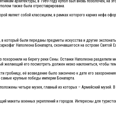
тникам архитектуры, в 1989 году купол был вновь позолочен, на э
уполом также была отреставрирована.
орой являет собой классицизм, в рамках которого карниз нефа оф
в который были переданы предметы искусства и другие экспонаты,
ркофаг Наполеона Бонапарта, скончавшегося на острове Святой Еле
о похоронили на берегу реки Сены. Останки Наполеона разделили 
дый желающий его посмотреть должен низко наклониться, чтобы те
 гробницу, её возведение было закончено к дате его захоронения 
ы самые крупные победы империи Бонапарта.
асположены четыре музея, главный из которых – Армейский музей.
ий макеты военных укреплений и городов. Интересны для туристо