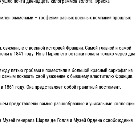
то ушло почти двенадцать килограммов золота. Фреска
ормлен знамёнами – трофеями разных военных компаний прошлых
 связанные с военной историей Франции. Самой главной и самой
ны в 1841 году. Но в Париж его останки попали только через два
между пятью гробами и поместили в большой красный саркофаг из
м самым показать своё уважение к бывшему властителю Франции.
в 1861 году. Она представляет собой гранитный постамент,
 В нём представлены самые разнообразные и уникальные коллекции
в Музей генерала Шарля де Голля и Музей Ордена освобождения.