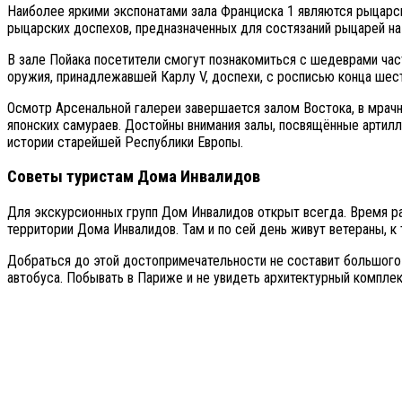
Наиболее яркими экспонатами зала Франциска 1 являются рыцарск
рыцарских доспехов, предназначенных для состязаний рыцарей на 
В зале Пойака посетители смогут познакомиться с шедеврами час
оружия, принадлежавшей Карлу V, доспехи, с росписью конца шест
Осмотр Арсенальной галереи завершается залом Востока, в мрач
японских самураев. Достойны внимания залы, посвящённые артилл
истории старейшей Республики Европы.
Советы туристам Дома Инвалидов
Для экскурсионных групп Дом Инвалидов открыт всегда. Время ра
территории Дома Инвалидов. Там и по сей день живут ветераны, 
Добраться до этой достопримечательности не составит большого 
автобуса. Побывать в Париже и не увидеть архитектурный компл