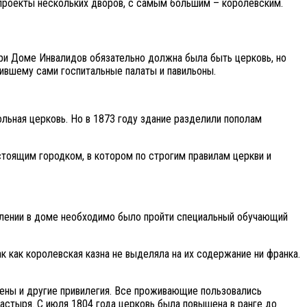
проекты нескольких дворов, с самым большим – королевским.
При Доме Инвалидов обязательно должна была быть церковь, но
ившему сами госпитальные палаты и павильоны.
ольная церковь. Но в 1873 году здание разделили пополам
стоящим городком, в котором по строгим правилам церкви и
елении в доме необходимо было пройти специальный обучающий
к как королевская казна не выделяла на их содержание ни франка.
ены и другие привилегия. Все проживающие пользовались
астыря. С июля 1804 года церковь была повышена в ранге до