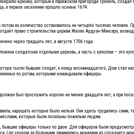
ибералю Брюану, который в парижском пригороде Гренель, создал 
да, а первое заселение прошло осенью 1674.
 потом их количество остановилось на четырёх тысячах человек. 
н отдаёт право строительства церкви Жюлю Ардуэн-Мансару, возвод
чено через тридцать лет, в августе 1706 года.
ожена солдатская отдельная церковь, а часть с куполом – это куп
лутора тысяч бывших солдат, к концу восемнадцатого, Дом стал на
динённых по ротам, которыми командовали офицеры.
 должен был прослужить королю не менее двадцати лет, а при пос
вила, нарушать которые было нельзя. Они здесь трудились сами, та
ремёслами, которые были посильны пожилым людям.
, бывшие офицеры только по двое. Для офицеров были предусмотр
кса, где уходом за больными занимались монахини из соседнего мон