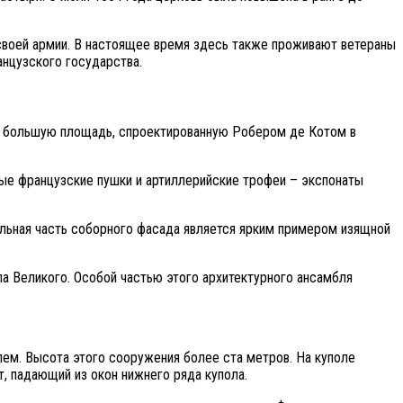
своей армии. В настоящее время здесь также проживают ветераны
анцузского государства.
й большую площадь, спроектированную Робером де Котом в
ые французские пушки и артиллерийские трофеи – экспонаты
льная часть соборного фасада является ярким примером изящной
а Великого. Особой частью этого архитектурного ансамбля
лем. Высота этого сооружения более ста метров. На куполе
т, падающий из окон нижнего ряда купола.