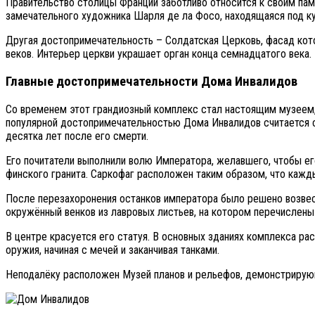
Правительство столицы Франции заботливо относится к своим памя
замечательного художника Шарля де ла Фосо, находящаяся под к
Другая достопримечательность – Солдатская Церковь, фасад кот
веков. Интерьер церкви украшает орган конца семнадцатого века.
Главные достопримечательности Дома Инвалидов
Со временем этот грандиозный комплекс стал настоящим музеем, 
популярной достопримечательностью Дома Инвалидов считается са
десятка лет после его смерти.
Его почитатели выполнили волю Императора, желавшего, чтобы ег
финского гранита. Саркофаг расположен таким образом, что каж
После перезахоронения останков императора было решено возвести
окружённый венков из лавровых листьев, на котором перечислен
В центре красуется его статуя. В основных зданиях комплекса р
оружия, начиная с мечей и заканчивая танками.
Неподалёку расположен Музей планов и рельефов, демонстрирующ