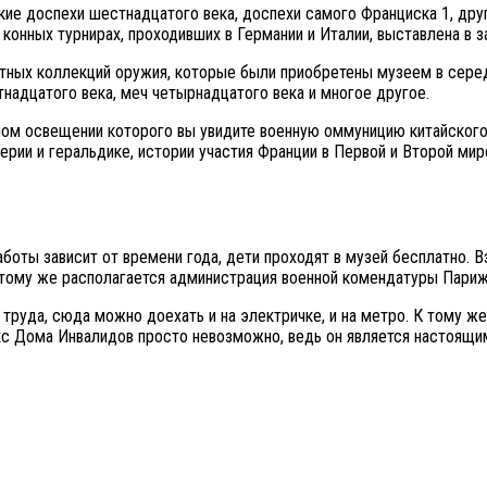
ие доспехи шестнадцатого века, доспехи самого Франциска 1, дру
конных турнирах, проходивших в Германии и Италии, выставлена в за
тных коллекций оружия, которые были приобретены музеем в серед
надцатого века, меч четырнадцатого века и многое другое.
ном освещении которого вы увидите военную оммуницию китайског
ерии и геральдике, истории участия Франции в Первой и Второй ми
боты зависит от времени года, дети проходят в музей бесплатно. 
к тому же располагается администрация военной комендатуры Париж
труда, сюда можно доехать и на электричке, и на метро. К тому ж
екс Дома Инвалидов просто невозможно, ведь он является настоящ