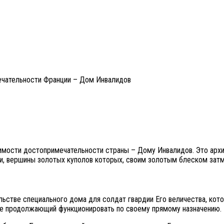
чательности Франции – Дом Инвалидов
чимости достопримечательности страны – Дому Инвалидов. Это арх
, вершины золотых куполов которых, своим золотым блеском затм
льстве специального дома для солдат гвардии Его величества, кот
 же продолжающий функционировать по своему прямому назначению.