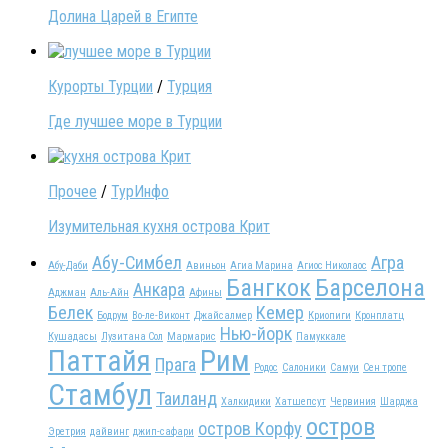
Долина Царей в Египте
Курорты Турции
/
Турция
Где лучшее море в Турции
Прочее
/
ТурИнфо
Изумительная кухня острова Крит
Абу-Симбел
Агра
Абу-Даби
Авиньон
Агиа Марина
Агиос Николаос
Бангкок
Барселона
Анкара
Аджман
Аль-Айн
Афины
Белек
Кемер
Бодрум
Во-ле-Виконт
Джайсалмер
Криопиги
Кронплатц
Нью-йорк
Кушадасы
Лузитана Сол
Мармарис
Памуккале
Паттайя
Рим
Прага
Родос
Салоники
Самуи
Сен тропе
Стамбул
Таиланд
Халкидики
Хатшепсут
Червиния
Шарджа
остров
остров Корфу
Эретрия
дайвинг
джип-сафари