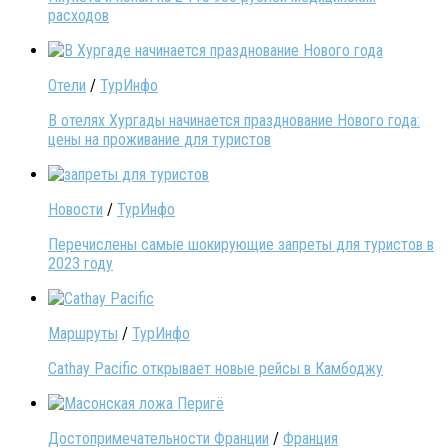
расходов
Отели
/
ТурИнфо
В отелях Хургады начинается празднование Нового года:
цены на проживание для туристов
Новости
/
ТурИнфо
Перечислены самые шокирующие запреты для туристов в
2023 году
Маршруты
/
ТурИнфо
Cathay Pacific открывает новые рейсы в Камбоджу
Достопримечательности Франции
/
Франция