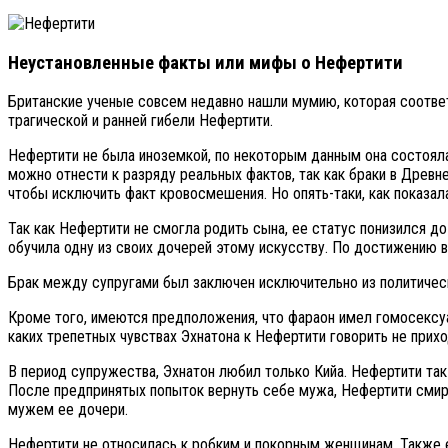
Неустановленные факты или мифы о Нефертити
Британские ученые совсем недавно нашли мумию, которая соответ
трагической и ранней гибели Нефертити.
Нефертити не была иноземкой, по некоторым данным она состояла 
можно отнести к разряду реальных фактов, так как браки в Древ
чтобы исключить факт кровосмешения. Но опять-таки, как показал
Так как Нефертити не смогла родить сына, ее статус понизился д
обучила одну из своих дочерей этому искусству. По достижению в
Брак между супругами был заключен исключительно из политическ
Кроме того, имеются предположения, что фараон имел гомосексуал
каких трепетных чувствах Эхнатона к Нефертити говорить не прихо
В период супружества, Эхнатон любил только Кийа. Нефертити так
После предпринятых попыток вернуть себе мужа, Нефертити смири
мужем ее дочери.
Нефертити не относилась к робким и покорным женщинам. Также е