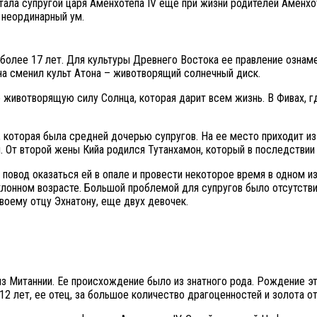
ла супругой царя Аменхотепа IV еще при жизни родителей Аменхоте
и неординарный ум.
 более 17 лет. Для культуры Древнего Востока ее правление ознам
на сменил культ Атона – животворящий солнечный диск.
 животворящую силу Солнца, которая дарит всем жизнь. В Фивах, г
 которая была средней дочерью супругов. На ее место приходит из
. От второй жены Кийа родился Тутанхамон, который в последствии
повод оказаться ей в опале и провести некоторое время в одном и
клонном возрасте. Большой проблемой для супругов было отсутств
своему отцу Эхнатону, еще двух девочек.
з Митаннии. Ее происхождение было из знатного рода. Рождение э
2 лет, ее отец, за большое количество драгоценностей и золота ото