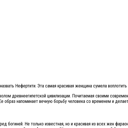
азвать Нефертити. Эта самая красивая женщина сумела воплотить в
волом древнеегипетской цивилизации. Почитаемая своими современн
Ее образ напоминает вечную борьбу человека со временем и делае
ред богиней. Не только известная, но и красивая из всех жен фара