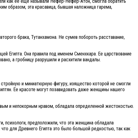
 или как ее еще называли Нефер-Нефер-Атон, смогла обратить
ким образом, эта красавица, бывшая наложница гарема,
второго брака, Тутанхамона. Не сумев побороть расставание,
ицей Египта. Она правила под именем Сменхкара. Ее царствование
вано, а гробницу разрушили и расхитили вандалы.
 стройную и миниатюрную фигуру, изящество которой не смогли
египтян. Ее красоте могут позавидовать даже женщины нашего
тивым и непокорным нравом, обладала определенной жестокостью.
и, психологи, предположили, что эта женщина обладала
что для Древнего Египта это было большой редкостью, так как