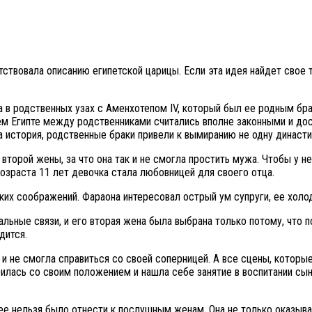
ствовала описанию египетской царицы. Если эта идея найдет свое
в родственных узах с Аменхотепом IV, который был ее родным брат
нем Египте между родственниками считались вполне законными и д
а история, родственные браки привели к вымиранию не одну династи
о второй жены, за что она так и не смогла простить мужа. Чтобы у 
озраста 11 лет девочка стала любовницей для своего отца.
их соображений. Фараона интересовал острый ум супруги, ее холо
ьные связи, и его вторая жена была выбрана только потому, что п
дится.
 и не смогла справиться со своей соперницей. А все сцены, котор
лась со своим положением и нашла себе занятие в воспитании сын
е нельзя было отнести к послушным женам. Она не только оказывал