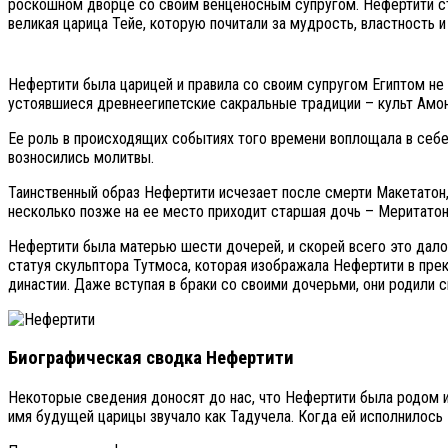
роскошном дворце со своим венценосным супругом. Нефертити ста
великая царица Тейе, которую почитали за мудрость, властность 
Нефертити была царицей и правила со своим супругом Египтом не
устоявшиеся древнеегипетские сакральные традиции – культ Амо
Ее роль в происходящих событиях того времени воплощала в себе
возносились молитвы.
Таинственный образ Нефертити исчезает после смерти Макетатон,
несколько позже на ее место приходит старшая дочь – Меритатон
Нефертити была матерью шести дочерей, и скорей всего это дало 
статуя скульптора Тутмоса, которая изображала Нефертити в пре
династии. Даже вступая в браки со своими дочерьми, они родили 
Биографическая сводка Нефертити
Некоторые сведения доносят до нас, что Нефертити была родом и
имя будущей царицы звучало как Тадучела. Когда ей исполнилось 1