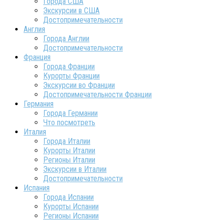
Города США
Экскурсии в США
Достопримечательности
Англия
Города Англии
Достопримечательности
Франция
Города Франции
Курорты Франции
Экскурсии во Франции
Достопримечательности Франции
Германия
Города Германии
Что посмотреть
Италия
Города Италии
Курорты Италии
Регионы Италии
Экскурсии в Италии
Достопримечательности
Испания
Города Испании
Курорты Испании
Регионы Испании