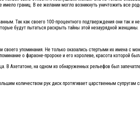
 имело границ. В ее желании могло возникнуть уничтожить все ро
занным. Так как своего 100-процентного подтверждения они так и не
которые будут пытаться раскрыть тайны этой незаурядной женщины.
и своего упоминания. Не только оказались стертыми их имена с мону
оминание о фараоне-пророке и его королеве, красота которой была
а. В Ахетатоне, на одном из обнаруженных рельефов был запечатл
льшим количеством рук диск протягивает царственным супругам си