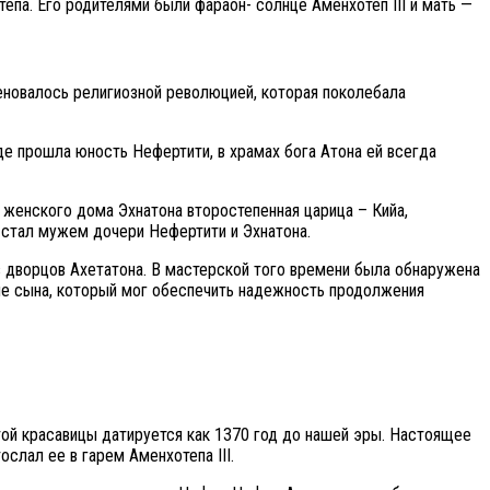
па. Его родителями были фараон- солнце Аменхотеп III и мать —
еновалось религиозной революцией, которая поколебала
де прошла юность Нефертити, в храмах бога Атона ей всегда
 женского дома Эхнатона второстепенная царица – Кийа,
 стал мужем дочери Нефертити и Эхнатона.
з дворцов Ахетатона. В мастерской того времени была обнаружена
ие сына, который мог обеспечить надежность продолжения
той красавицы датируется как 1370 год до нашей эры. Настоящее
слал ее в гарем Аменхотепа III.