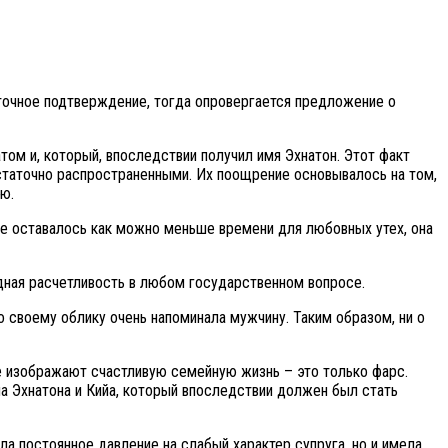
 точное подтверждение, тогда опровергается предложение о
ом и, который, впоследствии получил имя Эхнатон. Этот факт
остаточно распространенными. Их поощрение основывалось на том,
ю.
нее оставалось как можно меньше времени для любовных утех, она
дная расчетливость в любом государственном вопросе.
о своему облику очень напоминала мужчину. Таким образом, ни о
ые изображают счастливую семейную жизнь – это только фарс.
а Эхнатона и Кийа, который впоследствии должен был стать
а постоянное давление на слабый характер супруга, но и имела