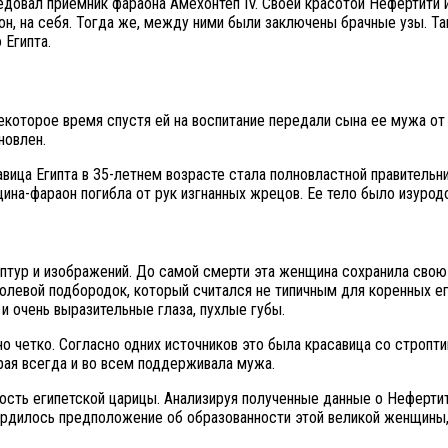
ледовал приемник фараона Амехонтеп IV. Своей красотой Нефертити
он, на себя. Тогда же, между ними были заключены брачные узы. Та
 Египта.
екоторое время спустя ей на воспитание передали сына ее мужа от 
новлен.
авица Египта в 35-летнем возрасте стала полновластной правительн
ина-фараон погибла от рук изгнанных жрецов. Ее тело было изуродо
птур и изображений. До самой смерти эта женщина сохранила свою
 волевой подбородок, который считался не типичным для коренных 
и очень выразительные глаза, пухлые губы.
о четко. Согласно одних источников это была красавица со строп
рая всегда и во всем поддерживала мужа.
ность египетской царицы. Анализируя полученные данные о Нефертит
рдилось предположение об образованности этой великой женщины, 