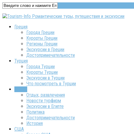
Греция
Города Греции
Курорты Греции
Регионы Греции
Экскурсии в Греции
Достопримечательности
Турция
Города Турции
Курорты Турции
Экскурсии в Турции
Что посмотреть в Турции
Египет
Отдых, развлечения
Новости турфирм
Экскурсии в Египте
Политика
Достопримечательности
История
США