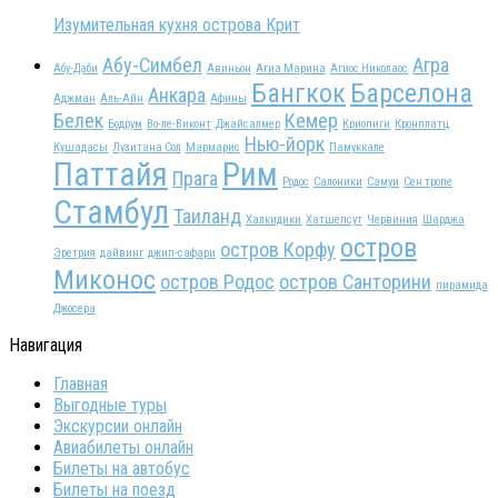
Изумительная кухня острова Крит
Абу-Симбел
Агра
Абу-Даби
Авиньон
Агиа Марина
Агиос Николаос
Бангкок
Барселона
Анкара
Аджман
Аль-Айн
Афины
Белек
Кемер
Бодрум
Во-ле-Виконт
Джайсалмер
Криопиги
Кронплатц
Нью-йорк
Кушадасы
Лузитана Сол
Мармарис
Памуккале
Паттайя
Рим
Прага
Родос
Салоники
Самуи
Сен тропе
Стамбул
Таиланд
Халкидики
Хатшепсут
Червиния
Шарджа
остров
остров Корфу
Эретрия
дайвинг
джип-сафари
Миконос
остров Родос
остров Санторини
пирамида
Джосера
Навигация
Главная
Выгодные туры
Экскурсии онлайн
Авиабилеты онлайн
Билеты на автобус
Билеты на поезд