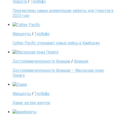
Новости
/
ТурИнфо
Перечислены самые шокирующие запреты для туристов в
2023 году
Маршруты
/
ТурИнфо
Cathay Pacific открывает новые рейсы в Камбоджу
Достопримечательности Франции
/
Франция
Достопримечательности Франции — Масонская ложа
Перигё
Маршруты
/
ТурИнфо
Дания: взгляд изнутри