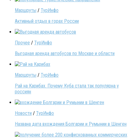
Маршруты
/
ТурИнфо
Активный отдых в горах России
Прочее
/
ТурИнфо
Выгодная аренда автобусов по Москве и области
Маршруты
/
ТурИнфо
Рай на Карибах. Почему Куба стала так популярна у
россиян
Новости
/
ТурИнфо
Названа дата вхождения Болгарии и Румынии в Шенген