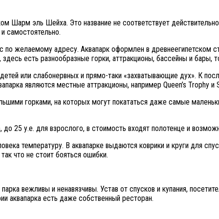
ком Шарм эль Шейха. Это название не соответствует действительно
 и самостоятельно.
с по желаемому адресу. Аквапарк оформлен в древнеегипетском ст
здесь есть разнообразные горки, аттракционы, бассейны и бары, т
я детей или слабонервных и прямо-таки «захватывающие дух». К пос
апарка являются местные аттракционы, например Queen’s Trophy и S
льшими горками, на которых могут покататься даже самые маленьки
, до 25 у.е. для взрослого, в стоимость входят полотенце и возмож
ловека температуру. В аквапарке выдаются коврики и круги для спу
так что не стоит бояться ошибки.
 парка вежливы и ненавязчивы. Устав от спусков и купания, посети
рии аквапарка есть даже собственный ресторан.