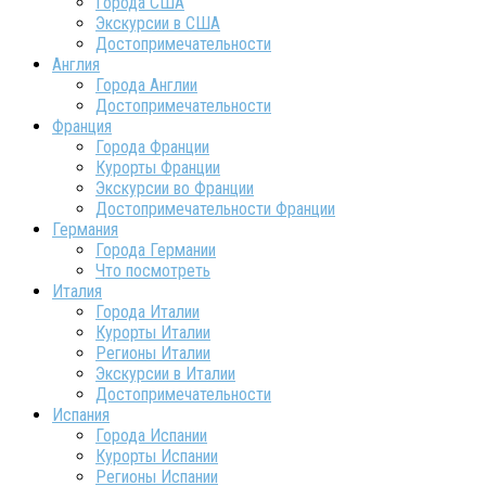
Города США
Экскурсии в США
Достопримечательности
Англия
Города Англии
Достопримечательности
Франция
Города Франции
Курорты Франции
Экскурсии во Франции
Достопримечательности Франции
Германия
Города Германии
Что посмотреть
Италия
Города Италии
Курорты Италии
Регионы Италии
Экскурсии в Италии
Достопримечательности
Испания
Города Испании
Курорты Испании
Регионы Испании