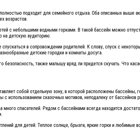
 полностью подходит для семейного отдыха. Оба описанных выше а
ех возрастов.
детей с небольшими водными горками. В такой бассейн можно отпу
о на детскую аудиторию.
е спускаться в сопровождении родителей. К слову, спуск с некото
разнообразные детские городки и комнаты досуга.
го безопасность, также малышу вряд ли придется скучать. Что кас
тавляет собой отдельную зону, в которой расположены бассейны, го
ны с использованием сказочных мотивов, неподалеку от бассейнов
да много спасателей. Рядом с бассейнами всегда находится достат
.
атлений для детей. Теплое солнце, брызги, яркие горки и любимые 