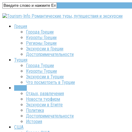
Греция
Города Греции
Курорты Греции
Регионы Греции
Экскурсии в Греции
Достопримечательности
Турция
Города Турции
Курорты Турции
Экскурсии в Турции
Что посмотреть в Турции
Египет
Отдых, развлечения
Новости турфирм
Экскурсии в Египте
Политика
Достопримечательности
История
США