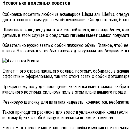
Несколько полезных советов
Собираясь посетить любой из аквапарков Шарм эль Шейха, следуе
достаточно высоким уровнем обслуживания. Следовательно, брать 
Шампунь и гели для душа тоже, скорей всего, не понадобятся, в 
детьми, в этом случае о средствах гигиены имеет смысл подумат
Обязательно нужно взять с собой пляжную обувь. Главное, чтоб 
плитки. Что касается особых тапочек для купания, необходимости 
Египет – это страна палящего солнца, поэтому, собираясь в аква
эффектным оформлением, так что стоит взять с собой фотоаппара
Прекрасному полу для посещения аквапарка имеет смысл выбрать 
купального костюма, сильному полу в этом плане намного проще.
Резиновую шапочку для плавания надевать, конечно же, необязате
Также пригодится расческа для волос и увлажняющий крем (если 
поэтому брать с собой пищу или напитки не имеет смысла.
Египет – это теплое море, коралловые рифы и мягкий средиземн