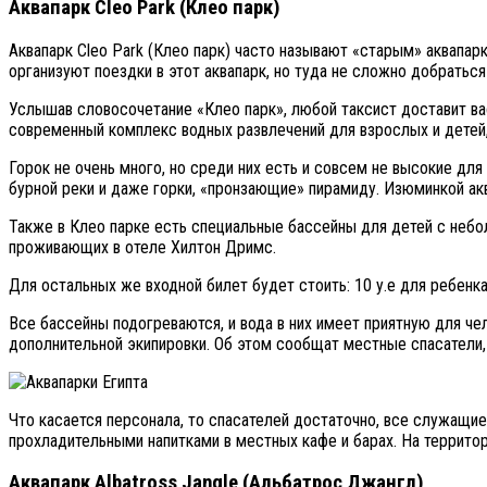
Аквапарк Cleo Park (Клео парк)
Аквапарк Cleo Park (Клео парк) часто называют «старым» аквапар
организуют поездки в этот аквапарк, но туда не сложно добраться
Услышав словосочетание «Клео парк», любой таксист доставит ва
современный комплекс водных развлечений для взрослых и детей, 
Горок не очень много, но среди них есть и совсем не высокие дл
бурной реки и даже горки, «пронзающие» пирамиду. Изюминкой акв
Также в Клео парке есть специальные бассейны для детей с небо
проживающих в отеле Хилтон Дримс.
Для остальных же входной билет будет стоить: 10 у.е для ребенка
Все бассейны подогреваются, и вода в них имеет приятную для че
дополнительной экипировки. Об этом сообщат местные спасатели, 
Что касается персонала, то спасателей достаточно, все служащие
прохладительными напитками в местных кафе и барах. На террито
Аквапарк Albatross Jangle (Альбатрос Джангл)