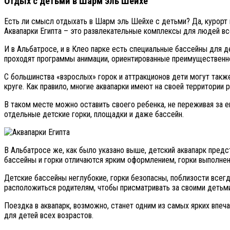
Отдых с детьми в Шарм эль Шейхе
Есть ли смысл отдыхать в Шарм эль Шейхе с детьми? Да, курорт
Аквапарки Египта – это развлекательные комплексы для людей вс
И в Альбатросе, и в Клео парке есть специальные бассейны для 
проходят программы анимации, ориентированные преимущественн
С большинства «взрослых» горок и аттракционов дети могут такж
круге. Как правило, многие аквапарки имеют на своей территории 
В таком месте можно оставить своего ребенка, не переживая за е
отдельные детские горки, площадки и даже бассейн.
В Альбатросе же, как было указано выше, детский аквапарк предс
бассейны и горки отличаются ярким оформлением, горки выполне
Детские бассейны неглубокие, горки безопасны, поблизости всег
расположиться родителям, чтобы присматривать за своими детьми
Поездка в аквапарк, возможно, станет одним из самых ярких впеч
для детей всех возрастов.