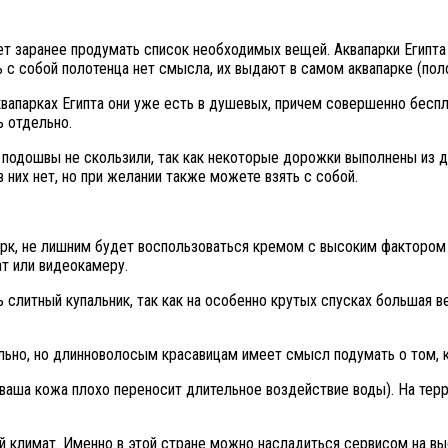
т заранее продумать список необходимых вещей. Аквапарки Египта 
с собой полотенца нет смысла, их выдают в самом аквапарке (полот
аквапарках Египта они уже есть в душевых, причем совершенно бес
ь отдельно.
ее подошвы не скользили, так как некоторые дорожки выполнены из 
в них нет, но при желании также можете взять с собой.
парк, не лишним будет воспользоваться кремом с высоким фактором
т или видеокамеру.
слитный купальник, так как на особенно крутых спусках большая в
льно, но длинноволосым красавицам имеет смысл подумать о том, к
ваша кожа плохо переносит длительное воздействие воды). На терр
ый климат. Именно в этой стране можно насладиться сервисом на 