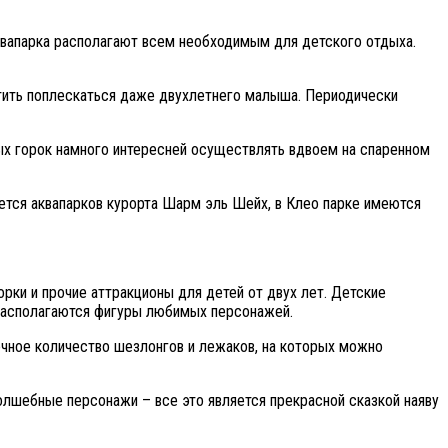
квапарка располагают всем необходимым для детского отдыха.
стить поплескаться даже двухлетнего малыша. Периодически
рых горок намного интересней осуществлять вдвоем на спаренном
ается аквапарков курорта Шарм эль Шейх, в Клео парке имеются
рки и прочие аттракционы для детей от двух лет. Детские
 располагаются фигуры любимых персонажей.
очное количество шезлонгов и лежаков, на которых можно
волшебные персонажи – все это является прекрасной сказкой наяву