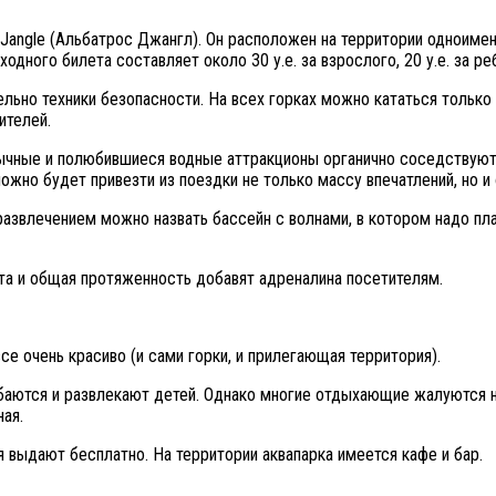
angle (Альбатрос Джангл). Он расположен на территории одноименно
одного билета составляет около 30 у.е. за взрослого, 20 у.е. за ре
ьно техники безопасности. На всех горках можно кататься только с
ителей.
вычные и полюбившиеся водные аттракционы органично соседствуют 
можно будет привезти из поездки не только массу впечатлений, но и
развлечением можно назвать бассейн с волнами, в котором надо пл
та и общая протяженность добавят адреналина посетителям.
е очень красиво (и сами горки, и прилегающая территория).
баются и развлекают детей. Однако многие отдыхающие жалуются на 
ная.
я выдают бесплатно. На территории аквапарка имеется кафе и бар.